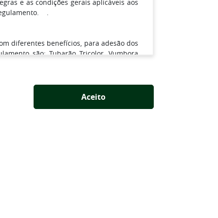
ras e as condições gerais aplicáveis aos
Regulamento. .
com diferentes benefícios, para adesão dos
lamento são: Tubarão Tricolor, Vumbora
Aceito
eencher o formulário de cadastro, o qual
.com
- ou diretamente na sede do SÓCIO
 com a forma de pagamento escolhida no
Regulamento, o Sócio Torcedor está apto
da 1ª mensalidade e da taxa de adesão,
o SAMPAIO CORRÊA, no site oficial do SÓCIO
LOR.
 benefícios serão ajustados para o Estádio