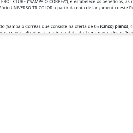
BOL CLUBE (“SAMPAIO CORRÊA”), e estabelece os benefícios, as reg
Sócio UNIVERSO TRICOLOR a partir da data de lançamento deste 
do (Sampaio Corrêa), que consiste na oferta de 05
(Cinco) planos
, 
os comercializados a partir da data de lançamento deste Regu
lor e De olho na Bolívia.
ipar do SÓCIO UNIVERSO TRICOLOR deve eleger um dos planos e pr
SÓCIO UNIVERSO TRICOLOR -
www.socio-sampaiocorrea.futebolcard
no item 6 deste Regulamento.
plano escolhido pelo Sócio Torcedor serão cobradas de acordo
item 8 deste Regulamento. Também estabelecido no item 8 deste 
ndentes ao plano escolhido após a compensação do pagamento 
deste Regulamento.
, para todos os Planos abaixo, serão divulgados no site oficial d
o SAMPAIO CORRÊA e nas redes sociais do SÓCIO UNIVERSO TRICO
utro Estádio que não o Castelão, o Sócio torcedor entende que os