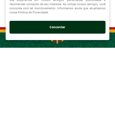
recomendar conteúdo de seu interesse. Ao utilizar nossos serviços, você
concorda com tal monitoramento. Informamos ainda que atualizamos
nossa Política de Privacidade.
Concordar
HOME
FALE CONOSCO
SEJA SÓCIO
REDE DE PARCEIROS
POLÍTICA DE PRIVACIDADE
Atendimento
Hyder Park Pátio Jardins
Avenida Jerónimo de Albuquerque, Loja 09 Cohafuma
São Luís - MA | CEP 65071-750
sociouniversotricolor@gmail.com